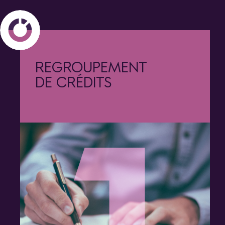
de crédits"
REGROUPEMENT
title="Regroupement
de crédits"
DE CRÉDITS
/>
de crédits" title="Regroupement
de crédits" />