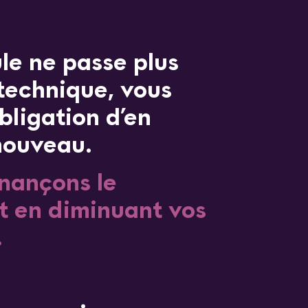
le ne passe plus
technique, vous
obligation d’en
nouveau.
inançons le
t en diminuant vos
.