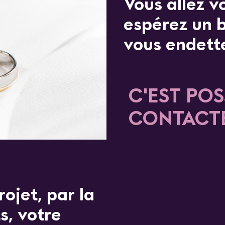
Vous allez v
espérez un 
vous endett
C'EST POS
CONTACT
ojet, par la
s, votre