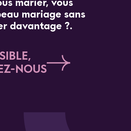
ous marier, vous
beau mariage sans
er davantage ?.
SIBLE,
EZ-NOUS